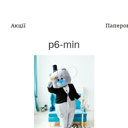
Акції
Паперо
р6-min