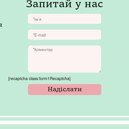
Запитай у нас
я
[recaptcha class:form1Recaptcha]