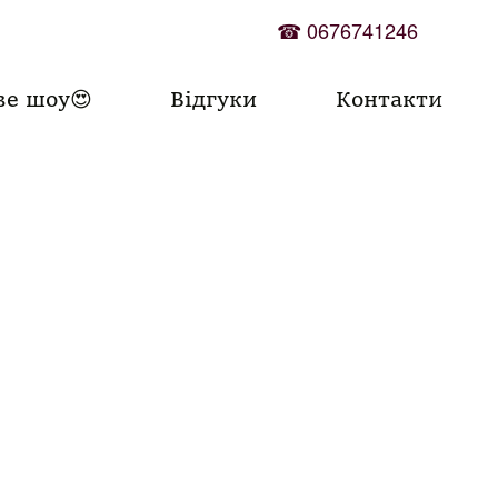
☎
0676741246
ве шоу😍
Відгуки
Контакти