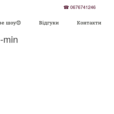
☎
0676741246
ве шоу😍
Відгуки
Контакти
-min