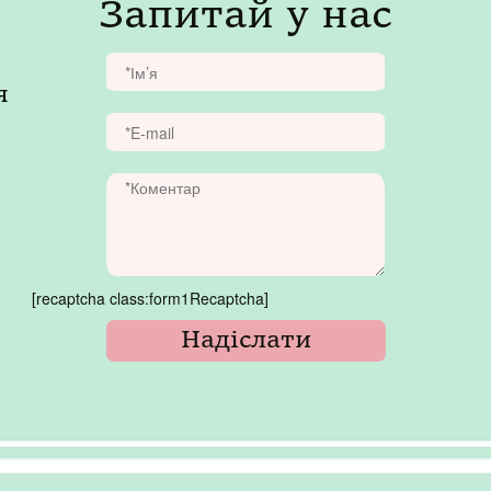
Запитай у нас
я
[recaptcha class:form1Recaptcha]