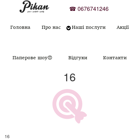
Skip
☎
0676741246
to
content
Головна
Про нас
Наші послуги
Акції
Паперове шоу😍
Відгуки
Контакти
16
16