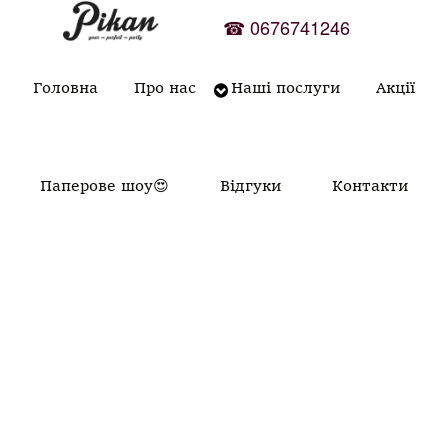
Skip
☎
0676741246
to
content
Головна
Про нас
Наші послуги
Акції
Паперове шоу😍
Відгуки
Контакти