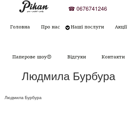
Skip
☎
0676741246
to
content
Головна
Про нас
Наші послуги
Акції
Паперове шоу😍
Відгуки
Контакти
Людмила Бурбура
Людмила Бурбура