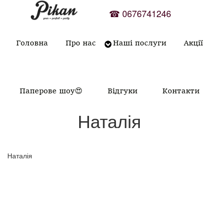
Skip
☎
0676741246
to
content
Головна
Про нас
Наші послуги
Акції
Паперове шоу😍
Відгуки
Контакти
Наталія
Наталія