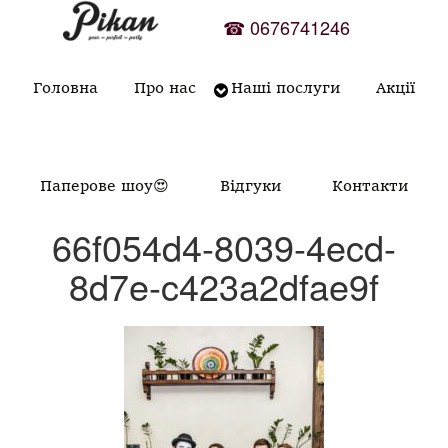
Skip
☎
0676741246
to
content
Головна
Про нас
Наші послуги
Акції
Паперове шоу😍
Відгуки
Контакти
66f054d4-8039-4ecd-
8d7e-c423a2dfae9f