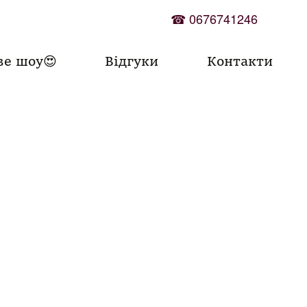
☎
0676741246
ве шоу😍
Відгуки
Контакти