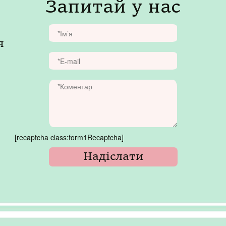
Запитай у нас
я
[recaptcha class:form1Recaptcha]