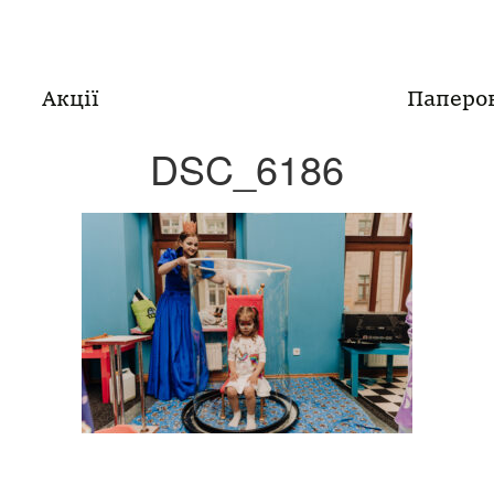
Акції
Паперо
DSC_6186