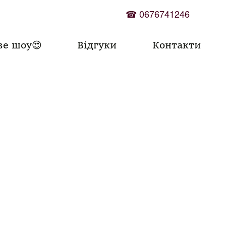
☎
0676741246
ве шоу😍
Відгуки
Контакти