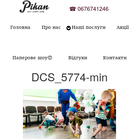
Skip
☎
0676741246
to
content
Головна
Про нас
Наші послуги
Акції
Паперове шоу😍
Відгуки
Контакти
DCS_5774-min