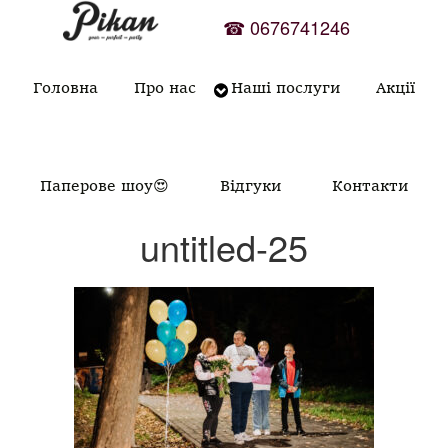
Skip
☎
0676741246
to
content
Головна
Про нас
Наші послуги
Акції
Паперове шоу😍
Відгуки
Контакти
untitled-25