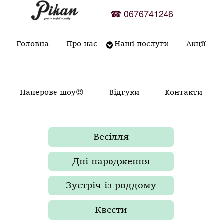
Skip
☎
0676741246
to
content
Головна
Про нас
Наші послуги
Акції
Паперове шоу😍
Відгуки
Контакти
Весілля
Дні народження
Зустріч із роддому
Квести