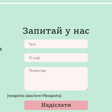
Запитай у нас
я
[recaptcha class:form1Recaptcha]