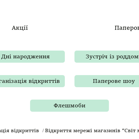
Акції
Паперо
Дні народження
Зустріч із роддом
ганізація відкриттів
Паперове шоу
Флешмоби
/
ація відкриттів
Відкриття мережі магазинів “Світ