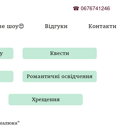
☎
0676741246
ве шоу😍
Відгуки
Контакти
у
Квести
Романтичні освідчення
Хрещення
 малюка”