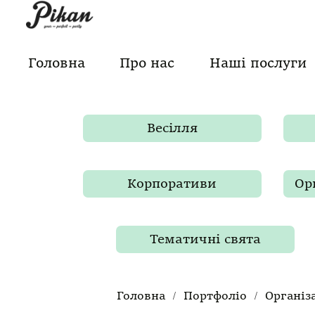
Skip
to
content
Головна
Про нас
Наші послуги
Весілля
Корпоративи
Ор
Тематичні свята
/
/
Головна
Портфоліо
Організ