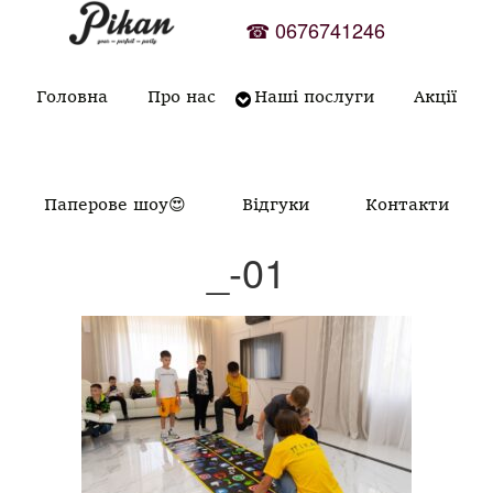
Skip
☎
0676741246
to
content
Головна
Про нас
Наші послуги
Акції
Паперове шоу😍
Відгуки
Контакти
_-01