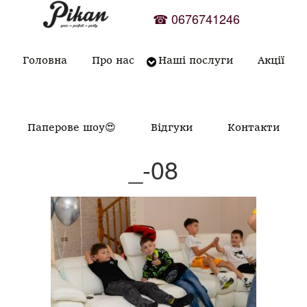
Skip
☎
0676741246
to
content
Головна
Про нас
Наші послуги
Акції
Паперове шоу😍
Відгуки
Контакти
_-08