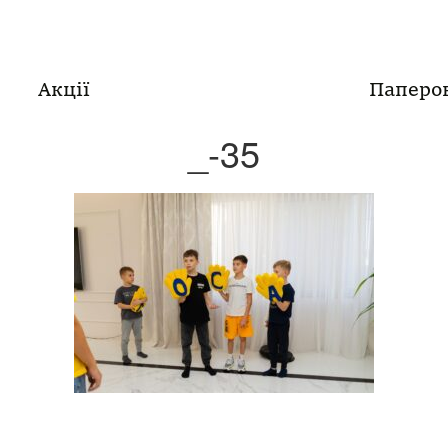
Акції
Паперо
_-35