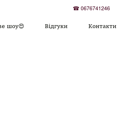
☎
0676741246
ве шоу😍
Відгуки
Контакти