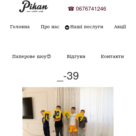
Skip
☎
0676741246
to
content
Головна
Про нас
Наші послуги
Акції
Паперове шоу😍
Відгуки
Контакти
_-39